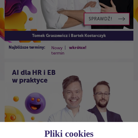
SPRAWDŹ!
Tomek Graszewicz i Bartek Kostarczyk
Nowy
Najbliższe terminy:
wkrótce!
termin
AI dla HR i EB
w praktyce
Pliki cookies