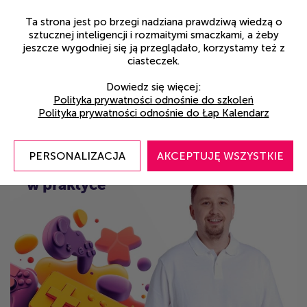
Ta strona jest po brzegi nadziana prawdziwą wiedzą o
sztucznej inteligencji i rozmaitymi smaczkami, a żeby
jeszcze wygodniej się ją przeglądało, korzystamy też z
SPRAWDŹ
ciasteczek.
Dowiedz się więcej:
Tomek Graszewicz i Tomek Duda
Polityka prywatności odnośnie do szkoleń
Polityka prywatności odnośnie do Łap Kalendarz
Nowy
Najbliższe terminy:
wkrótce!
termin
PERSONALIZACJA
AKCEPTUJĘ WSZYSTKIE
AI dla gamedevu
w praktyce