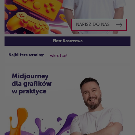
NAPISZ DO NAS
Piotr Kostrzewa
wkrótce!
Najbliższe terminy:
Midjourney
dla grafików
w praktyce