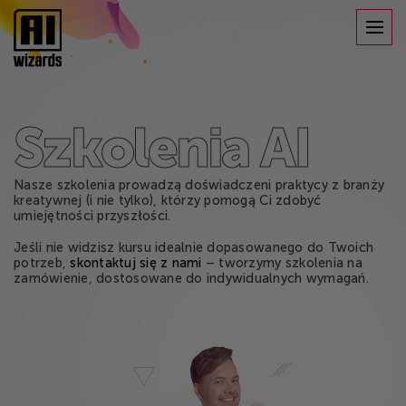
Szkolenia AI
y
Nasze szkolenia prowadzą doświadczeni praktycy z branży
Na
kreatywnej (i nie tylko), którzy pomogą Ci zdobyć
kr
umiejętności przyszłości.
um
Jeśli nie widzisz kursu idealnie dopasowanego do Twoich
Je
potrzeb,
skontaktuj się z nami
– tworzymy szkolenia na
p
zamówienie, dostosowane do indywidualnych wymagań.
z