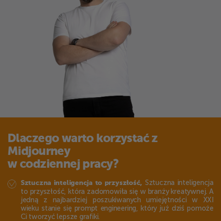
Dlaczego warto korzystać z
Midjourney
w codziennej pracy?
Sztuczna inteligencja
Sztuczna inteligencja to przyszłość,
to przyszłość, która zadomowiła się w
branży
kreatywnej. A
jedną z najbardziej poszukiwanych umiejętności w XXI
wieku stanie się prompt engineering, który już dziś pomoże
Ci tworzyć lepsze grafiki.