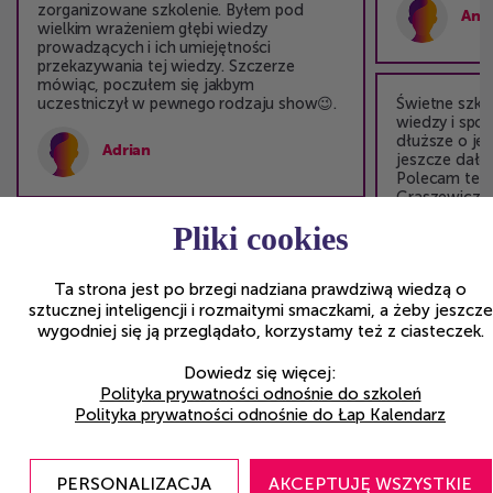
zorganizowane szkolenie. Byłem pod
Ano
wielkim wrażeniem głębi wiedzy
prowadzących i ich umiejętności
przekazywania tej wiedzy. Szczerze
mówiąc, poczułem się jakbym
uczestniczył w pewnego rodzaju show😉.
Świetne szkol
wiedzy i spo
dłuższe o jed
Adrian
jeszcze dało
Polecam teg
Graszewicz i
Pliki cookies
Ark
Ta strona jest po brzegi nadziana prawdziwą wiedzą o
sztucznej inteligencji i rozmaitymi smaczkami, a żeby jeszcze
wygodniej się ją przeglądało, korzystamy też z ciasteczek.
Dowiedz się więcej:
Polityka prywatności odnośnie do szkoleń
Polityka prywatności odnośnie do Łap Kalendarz
Zdjęcia z poprzednich edycji
PERSONALIZACJA
AKCEPTUJĘ WSZYSTKIE