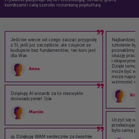
komiksami i całą szeroko rozumianą popkulturą.
Jeśli nie wiecie od czego zacząć przygodę
Najbardziej p
z SI, jeśli już zaczęliście, ale czujecie ze
szkolenie był
budujecie bez fundamentów, ten kurs jest
poznaliśmy te
dla Was
okazję praco
i eksperymen
Dzięki temu 
Anna
może być wsp
może naprawd
wzmocnić nas
Dziękuję AI wizards za to niezwykłe
Krz
doświadczenie! 🚀💫
Marcin
Uczyć się od
przekazujący
było samą prz
🙏 Dziękuję WAM serdecznie za świetnie