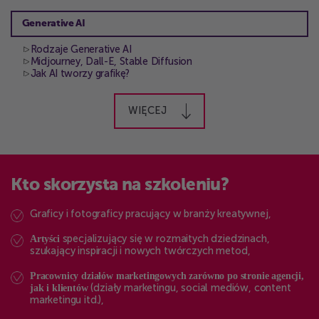
Generative AI
Rodzaje Generative AI
Midjourney, Dall-E, Stable Diffusion
Jak AI tworzy grafikę?
WIĘCEJ
Kto skorzysta na szkoleniu?
Graficy i fotograficy pracujący w branży kreatywnej,
Artyści
specjalizujący się w rozmaitych dziedzinach,
szukający inspiracji i nowych twórczych metod,
Pracownicy działów marketingowych zarówno po stronie agencji,
jak i klientów
(działy marketingu, social mediów, content
marketingu itd.),