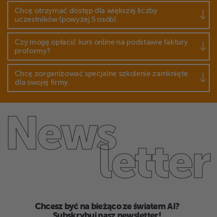
Chcę otrzymać dostęp dla większej liczby
uczestników (powyżej 5 osób).
Czy mogę opłacić kurs online na podstawie faktury
proformy?
Chcę zorganizować specjalne szkolenie zamknięte
dla swojej firmy.
News
letter
Chcesz być na bieżąco ze światem AI?
Subskrybuj nasz newsletter!