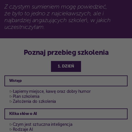
Z czystym sumieniem mogę powiedzieć,
że było to jedno z najciekawszych, ale i
najbardziej angażujących szkoleń, w jakich
uczestniczyłam.
Poznaj przebieg szkolenia
1. DZIEŃ
Wstęp
Łapiemy miejsce, kawę oraz dobry humor
Plan szkolenia
Założenia do szkolenia
Kilka słów o AI
Czym jest sztuczna inteligencja
Rodzaje AI