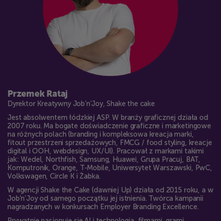
Przemek Rataj
Dyrektor Kreatywny Job’n’Joy, Shake the cake
Jest absolwentem łódzkiej ASP. W branży graficznej działa od
2007 roku. Ma bogate doświadczenie graficzne i marketingowe
na różnych polach (branding i kompleksowa kreacja marki,
fitout przestrzeni sprzedażowych, FMCG / food styling, kreacje
digital i OOH, webdesign, UX/UI). Pracował z markami takimi
jak: Wedel, Northfish, Samsung, Huawei, Grupa Pracuj, BAT,
Komputronik, Orange, T-Mobile, Uniwersytet Warszawski, PwC,
Volkswagen, Circle K i Żabka.
W agencji Shake the Cake (dawniej Up) działa od 2015 roku, a w
Job’n’Joy od samego początku jej istnienia. Twórca kampanii
nagradzanych w konkursach Employer Branding Excellence.
Prywatnie pasjonuje się AI i technologią, filmami, grami,