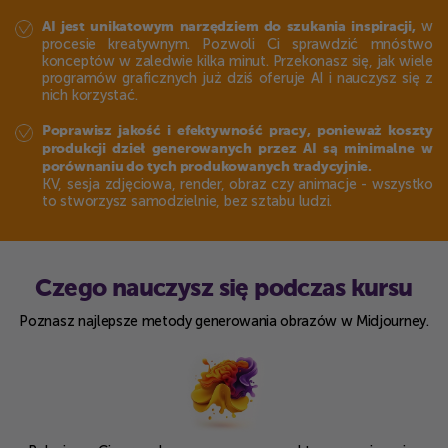
w
AI jest unikatowym narzędziem do szukania inspiracji,
procesie kreatywnym. Pozwoli Ci sprawdzić mnóstwo
konceptów w zaledwie kilka minut. Przekonasz się, jak wiele
programów graficznych już dziś oferuje AI i nauczysz się z
nich korzystać.
Poprawisz jakość i efektywność pracy, ponieważ koszty
produkcji dzieł generowanych przez AI są minimalne w
porównaniu do tych produkowanych tradycyjnie.
KV, sesja zdjęciowa, render, obraz czy animacje - wszystko
to stworzysz samodzielnie, bez sztabu ludzi.
Czego nauczysz się podczas kursu
Poznasz najlepsze metody generowania obrazów w Midjourney.